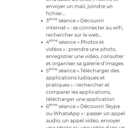
envoyer un mail, joindre un
fichier…
ème
3
séance « Découvrir
internet » : se connecter au wifi,
rechercher sur le web…
ème
4
séance « Photos et
vidéos » : prendre une photo,
enregistrer une vidéo, consulter
et organiser sa galerie d’images
ème
5
séance « Télécharger des
applications ludiques et
pratiques » : rechercher et
comparer les applications,
télécharger une application
ème
6
séance « Découvrir Skype
ou WhatsApp » : passer un appel
audio, un appel vidéo, envoyer
une photo ou une vidéo dans un