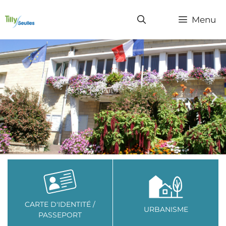
Menu
TILLY SUR SEULLES
UN VILLAGE RICHE
EN HISTOIRE...
CARTE D'IDENTITÉ /
URBANISME
PASSEPORT